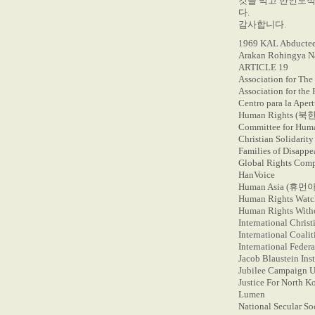
것을 막고 반인도적
다.
감사합니다.
1969 KAL Abduct
Arakan Rohingya Na
ARTICLE 19
Association for Th
Association for th
Centro para la Aper
Human Rights
Committee for Huma
Christian Solidari
Families of Disapp
Global Rights Comp
HanVoice
Human Asia (휴
Human Rights Watc
Human Rights Witho
International Chris
International Coali
International Feder
Jacob Blaustein Ins
Jubilee Campaign 
Justice For Nort
Lumen
National Secular S