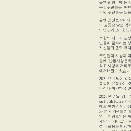
유엔 회원국에 본 
북한주민들은1948
되면 주민들은 노동
유엔 안전보장이사회
의 고통은 날로 
이언젠가그러한행위
북한의 지도자 김정
민들이 굶주리는 
자신들의 권력 유지
주민들의 사상과 의
월에 ‘반동사상문화
최고 사형에 처하
에처해질수 있습니
2021 년 4 월에
복장이 유행하는 것
뜩이나 취약한 주민
2021 년 7 월, 영국 
on North Kor
에도 북한의 인권
와 영국 의원모임 
영국 의원모임은 특
제낙태, 영아살애 
성과 포용을 병행하는