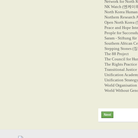
Network for Nor
NK Watch (엔케이
North Korea Human
Northern Researc
Open North Kore
Peace and Hope Inte
People for Succes
Saram - Stiftung fü
Southern African C
Stepping Stones
The 88 Project
The Council for Hu
The Rights Practice
Transitional Jus
Unification Ac
Unification Stra
World Organisation
World Without Gen
Next