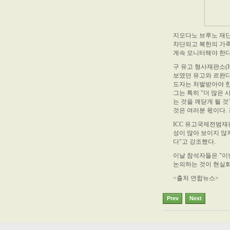
지오다노 브루노 재단
차단되고 북한의 가
계속 모니터해야 한다
구 유고 형사재판소(
보였던 유고와 르완다
도자는 처벌받아야 한
그는 특히 "더 많은
는 것을 깨닫게 될 
것은 여러분 몫이다.
ICC 유고국제전범재
성이 많아 보이지 않
다"고 강조했다.
이날 참석자들은 "이
논의하는 것이 현실화
<출처 연합뉴스>
Prev
Next