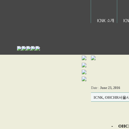
ICNK 소개
IC
Date :
June 23, 2016
ICNK, OHCHR서
-
OH