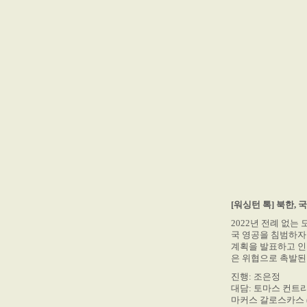
[워싱턴 톡] 북한
2022년 전례 없는
국 영공을 침범하자
계획을 발표하고 인
은 위협으로 촉발된
진행: 조은정
대담: 토마스 컨트리맨
마커스 갈로스카스 (M