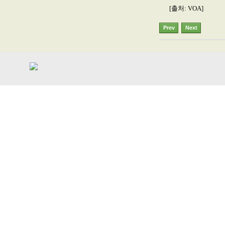
[출처: VOA]
Prev
Next