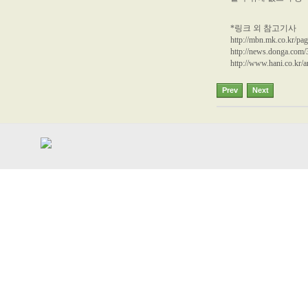
*링크 외 참고기사
http://mbn.mk.co.kr/
http://news.donga.com/
http://www.hani.co.kr/ar
Prev
Next