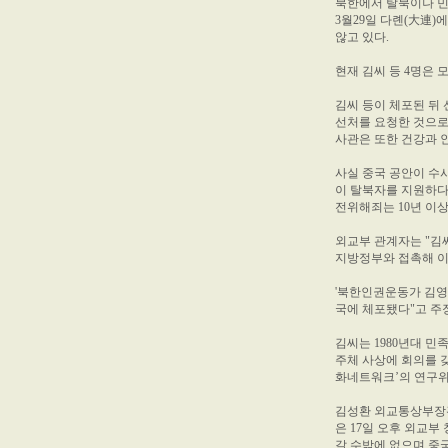
북한에서 탈북이나 민
3월29일 다롄(大連
않고 있다.
현재 김씨 등 4명은 
김씨 등이 체포된 뒤 
선처를 요청한 것으로
사관은 또한 건강과 
사실 중국 공안이 수
이 탈북자를 지원하다
전위해죄는 10년 이
외교부 관계자는 "김씨
지방정부와 접촉해 이
'북한인권운동가 김영
국에 체포됐다"고 주
김씨는 1980년대 민
주체 사상에 회의를 갖
화네트워크’의 연구위
김성환 외교통상부장관
은 17일 오후 외교
갈 수밖에 없으며 중국