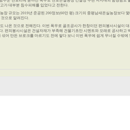
 함주군 연포리에 쏟아진 폭우로 연포온실농장 건설장 주변 저지대의 함경남도
고가 대부분 침수피해를 입었다고 전한다.
농장 규모는 2019년 준공된
200정보(60만 평) 크기의
중평남새온실농장보다 몇
 것으로 알려진다.
도 나온 것으로 전해진다. 이번 폭우로 골조공사가 한창이던 편의봉사시설이 대
다.
편의봉사시설은 건설자재가 부족해 건물기초만 시멘트와 모래로 공사하고 
를 섞어 만든 브로크를 마르기도 전에 쌓다 보니 이번 폭우에 쉽게 무너질 수밖에