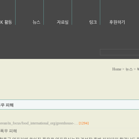
NK 활동
뉴스
자료실
링크
후원하기
Home > 뉴스 
우 피해
korean/in_focus/food_international_org/greenhouse-…
[1294]
폭우 피해