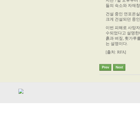
지난 7일 오후부터
들의 숙소와 자재창
건설 중인 연포온실
크게 건설되던 중인
이번 피해로 사망자
수되었다고 설명한
흙과 벼짚, 횟가루
는 설명이다.
[출처: RFA]
Prev
Next