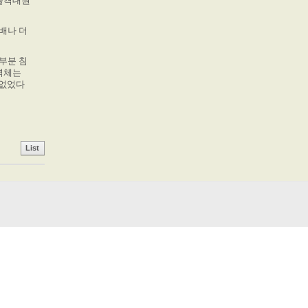
 돌격대원
배나 더
부분 침
벽체는
 없었다
List