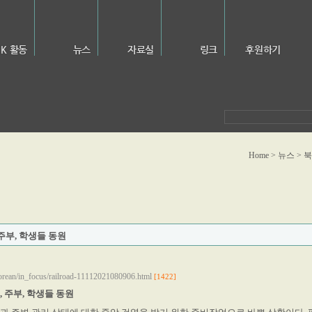
NK 활동
뉴스
자료실
링크
후원하기
Home > 뉴스 
주부, 학생들 동원
korean/in_focus/railroad-11112021080906.html
[1422]
 주부, 학생들 동원