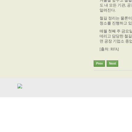
겨울철 앞두고 철길
도 내 모든 기관,
알려진다.
철길 정리는 물론이고
청소를 진행하고 있
매월 첫째 주 금요
데리고 담당한 철길
면 공장 기업소 종
[출처: RFA]
Prev
Next