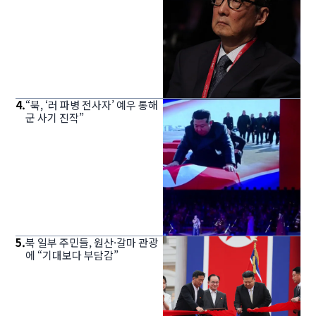
4
.
“북, ‘러 파병 전사자’ 예우 통해
군 사기 진작”
5
.
북 일부 주민들, 원산·갈마 관광
에 “기대보다 부담감”