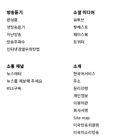
방송듣기
소셜 미디어
Opens in new window
편성표
유투브
생방송듣기
팟캐스트
Opens in new window
지난방송
페이스북
Opens in new window
방송주파수
트위터
Opens in new window
인터넷검열우회방법
소통 채널
소개
뉴스레터
한국어서비스
뉴스를 제보해 주세요
주소
RSS구독
윤리강령
개인정보
이용약관
회사사명
Site map
Opens in new wind
미국방송위원회
Opens in new wind
미국의소리방송