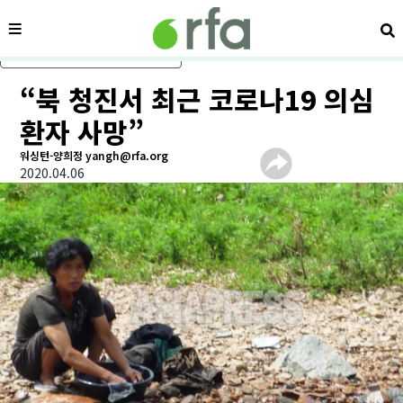
메뉴
검
메인 콘텐츠로 건너뛰기
“북 청진서 최근 코로나19 의심
환자 사망”
워싱턴-양희정 yangh@rfa.org
2020.04.06