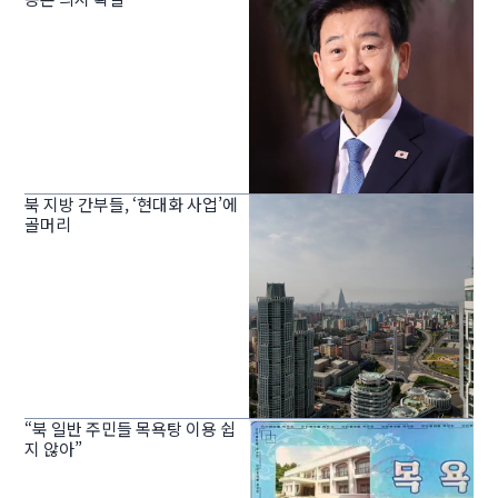
북 지방 간부들, ‘현대화 사업’에
골머리
“북 일반 주민들 목욕탕 이용 쉽
지 않아”