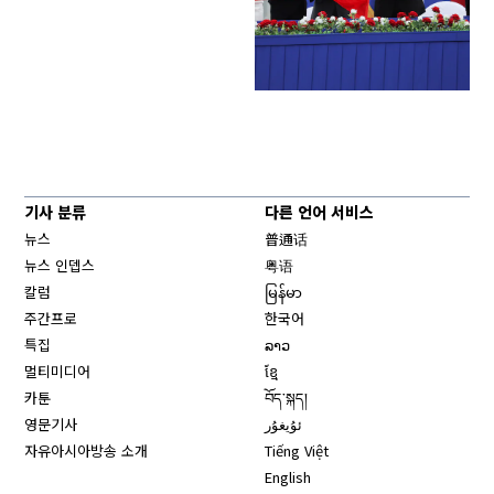
기사 분류
다른 언어 서비스
뉴스
普通话
뉴스 인뎁스
粤语
칼럼
မြန်မာ
주간프로
한국어
특집
ລາວ
멀티미디어
ខ្មែ
카툰
བོད་སྐད།
영문기사
ئۇيغۇر
자유아시아방송 소개
Tiếng Việt
English