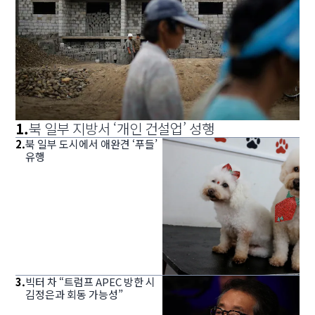
1
.
북 일부 지방서 ‘개인 건설업’ 성행
2
.
북 일부 도시에서 애완견 ‘푸들’
유행
3
.
빅터 차 “트럼프 APEC 방한 시
김정은과 회동 가능성”