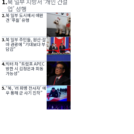
1
.
북 일부 지방서 ‘개인 건설
업’ 성행
2
.
북 일부 도시에서 애완
견 ‘푸들’ 유행
3
.
북 일부 주민들, 원산·갈
마 관광에 “기대보다 부
담감”
4
.
빅터 차 “트럼프 APEC
방한 시 김정은과 회동
가능성”
5
.
“북, ‘러 파병 전사자’ 예
우 통해 군 사기 진작”