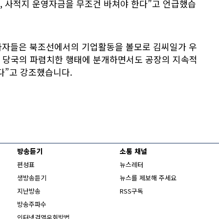
, 사적지 운영자금을 무조건 바쳐야 한다”고 언급했습
자자들은 북조선에서의 기업활동을 볼모로 김씨일가 우
 당국의 파렴치한 행태에 분개하면서도 공장의 지속적
다”고 강조했습니다.
방송듣기
소통 채널
편성표
뉴스레터
생방송듣기
뉴스를 제보해 주세요
지난방송
RSS구독
방송주파수
Opens in new window
인터넷검열우회방법