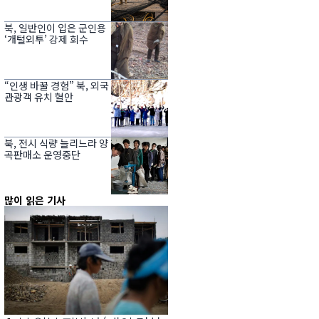
북, 일반인이 입은 군인용
‘개털외투’ 강제 회수
“인생 바꿀 경험” 북, 외국
관광객 유치 혈안
북, 전시 식량 늘리느라 양
곡판매소 운영중단
많이 읽은 기사