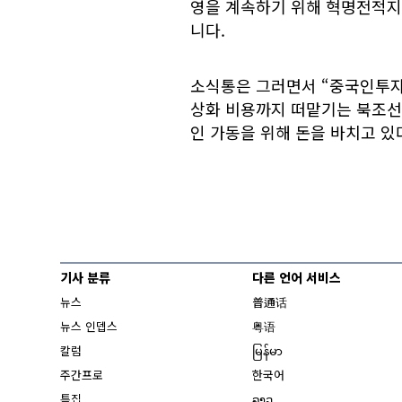
영을 계속하기 위해 혁명전적지
니다.
소식통은 그러면서 “중국인투
상화 비용까지 떠맡기는 북조선
인 가동을 위해 돈을 바치고 있
기사 분류
다른 언어 서비스
뉴스
普通话
뉴스 인뎁스
粤语
칼럼
မြန်မာ
주간프로
한국어
특집
ລາວ