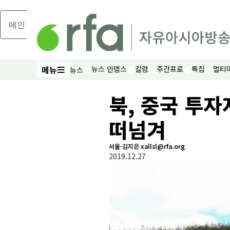
메인 콘텐츠로 건너뛰기
메뉴
뉴스 인뎁스
칼럼
주간프로
특집
멀티
뉴스
메뉴
북, 중국 투
떠넘겨
서울-김지은 xallsl@rfa.org
2019.12.27