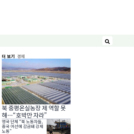
검색
더 보기
경제
북 중평온실농장 제 역할 못
해…“호박만 자라”
영국 단체 “북 노동자들,
중국 어선에 감금돼 강제
노동”