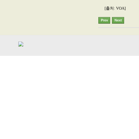
[출처: VOA]
Prev
Next