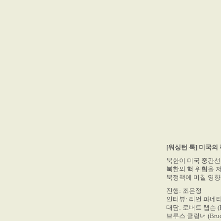
[워싱턴 톡] 미국의
북한이 미국 중간선
북한의 핵 위협을 
북정책에 미칠 영향
진행: 조은정
인터뷰: 리언 파네타 (
대담: 로버트 랩슨 (R
브루스 클링너 (Bru